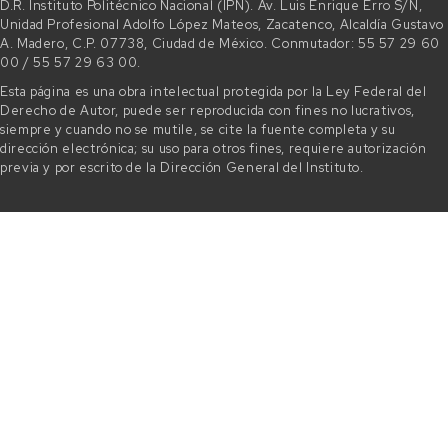
D.R. Instituto Politécnico Nacional (IPN). Av. Luis Enrique Erro S/N,
Unidad Profesional Adolfo López Mateos, Zacatenco, Alcaldía Gustavo
A. Madero, C.P. 07738, Ciudad de México. Conmutador: 55 57 29 60
00 / 55 57 29 63 00.
Esta página es una obra intelectual protegida por la Ley Federal del
Derecho de Autor, puede ser reproducida con fines no lucrativos,
siempre y cuando no se mutile, se cite la fuente completa y su
dirección electrónica; su uso para otros fines, requiere autorización
previa y por escrito de la Dirección General del Instituto.