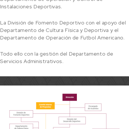
Instalaciones Deportivas.
La División de Fomento Deportivo con el apoyo del
Departamento de Cultura Física y Deportiva y el
Departamento de Operación de Futbol Americano.
Todo ello con la gestión del Departamento de
Servicios Administrativos.