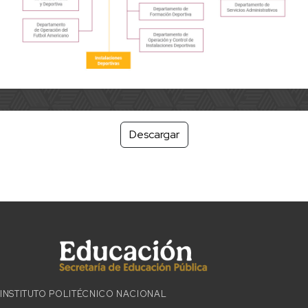
Descargar
INSTITUTO POLITÉCNICO NACIONAL