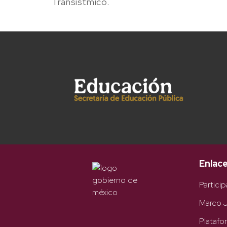
Transístmico.
Enlac
Particip
Marco J
Platafo