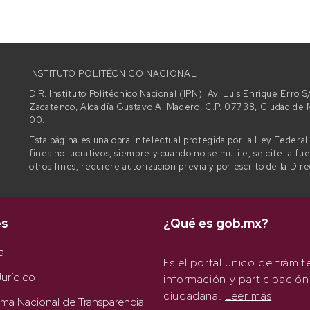
INSTITUTO POLITÉCNICO NACIONAL
D.R. Instituto Politécnico Nacional (IPN). Av. Luis Enrique Erro
Zacatenco, Alcaldía Gustavo A. Madero, C.P. 07738, Ciudad d
00.
Esta página es una obra intelectual protegida por la Ley Federa
fines no lucrativos, siempre y cuando no se mutile, se cite la fu
otros fines, requiere autorización previa y por escrito de la Dir
es
¿Qué es gob.mx?
a
Es el portal único de trámit
urídico
información y participación
ciudadana.
Leer más
rma Nacional de Transparencia