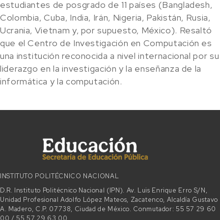
estudiantes de posgrado de 11 países (Bangladesh,
Colombia, Cuba, India, Irán, Nigeria, Pakistán, Rusia,
Ucrania, Vietnam y, por supuesto, México). Resaltó
que el Centro de Investigación en Computación es
una institución reconocida a nivel internacional por su
liderazgo en la investigación y la enseñanza de la
informática y la computación.
INSTITUTO POLITÉCNICO NACIONAL
D.R. Instituto Politécnico Nacional (IPN). Av. Luis Enrique Erro S/N,
Unidad Profesional Adolfo López Mateos, Zacatenco, Alcaldía Gustavo
A. Madero, C.P. 07738, Ciudad de México. Conmutador: 55 57 29 60
00 / 55 57 29 63 00.