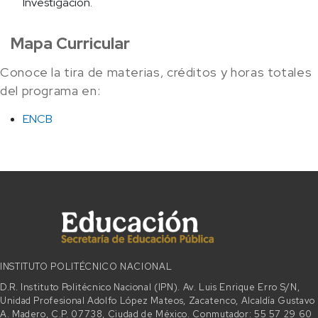
Investigación.
Mapa Curricular
Conoce la tira de materias, créditos y horas totales
del programa en:
ENCB
INSTITUTO POLITÉCNICO NACIONAL
D.R. Instituto Politécnico Nacional (IPN). Av. Luis Enrique Erro S/N,
Unidad Profesional Adolfo López Mateos, Zacatenco, Alcaldía Gustavo
A. Madero, C.P. 07738, Ciudad de México. Conmutador: 55 57 29 60