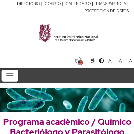
|
|
|
|
DIRECTORIO
CORREO
CALENDARIO
TRANSPARENCIA
PROTECCIÓN DE DATOS
A+
A-
A
Programa académico / Químico
Bacteriólogo y Parasitólogo