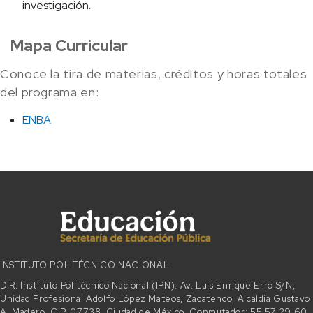
investigación.
Mapa Curricular
Conoce la tira de materias, créditos y horas totales
del programa en:
ENBA
INSTITUTO POLITÉCNICO NACIONAL
D.R. Instituto Politécnico Nacional (IPN). Av. Luis Enrique Erro S/N,
Unidad Profesional Adolfo López Mateos, Zacatenco, Alcaldía Gustavo
A. Madero, C.P. 07738, Ciudad de México. Conmutador: 55 57 29 60