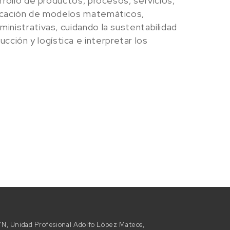
arrollo de productos, procesos, servicios,
plicación de modelos matemáticos,
ministrativas, cuidando la sustentabilidad
ción y logística e interpretar los
 S/N, Unidad Profesional Adolfo López Mateos,