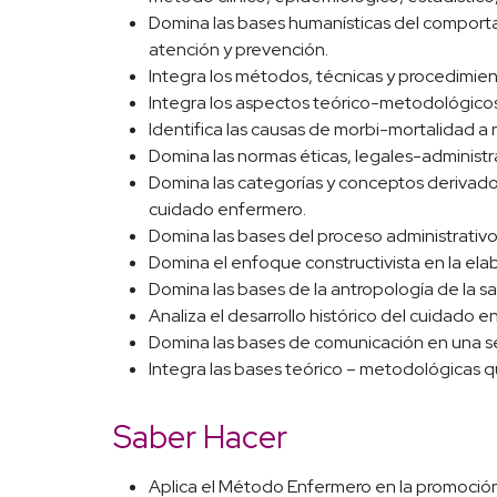
Domina las bases humanísticas del comportam
atención y prevención.
Integra los métodos, técnicas y procedimien
Integra los aspectos teórico-metodológicos 
Identifica las causas de morbi-mortalidad a 
Domina las normas éticas, legales-administra
Domina las categorías y conceptos derivados 
cuidado enfermero.
Domina las bases del proceso administrativo 
Domina el enfoque constructivista en la ela
Domina las bases de la antropología de la sa
Analiza el desarrollo histórico del cuidado 
Domina las bases de comunicación en una seg
Integra las bases teórico – metodológicas 
Saber Hacer
Aplica el Método Enfermero en la promoción,