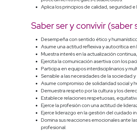
Aplica los principios de calidad, seguridad 
Saber ser y convivir (saber 
Desempeña con sentido ético y humanístico, e
Asume una actitud reflexiva y autocrítica en 
Muestra interés en la actualización continua
Ejercita la comunicación asertiva con los paci
Participa en equipos interdisciplinarios y mu
Sensible a las necesidades de la sociedad y 
Asume compromiso de solidaridad social y hu
Demuestra respeto por la cultura y los der
Establece relaciones respetuosas, equitativa
Ejerce la profesión con una actitud de lider
Ejerce liderazgo en la gestión del cuidado in
Domina sus reacciones emocionales ante las 
profesional.