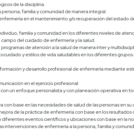
cos de la disciplina.
a persona, familia y comunidad de manera integral.
 enfermería en el mantenimiento y/o recuperación del estado de
individuo, familia y comunidad en los diferentes niveles de aten
l campo del cuidado de enfermería y la salud.
 programas de atención a la salud de manera ínter y multidiscipli
cuidado y estilos de vida saludables en los diferentes grupos
, formación y desarrollo profesional de enfermería mediante es
municación en el ejercicio profesional.
o con un enfoque personalista y con planeación operativa en to
a con base en las necesidades de salud de las personas en su 
mejora de la práctica de enfermería con base en los resultados d
n diferentes eventos científicos y ubicaciones con base en la no
s intervenciones de enfermería a la persona, familia y comuni