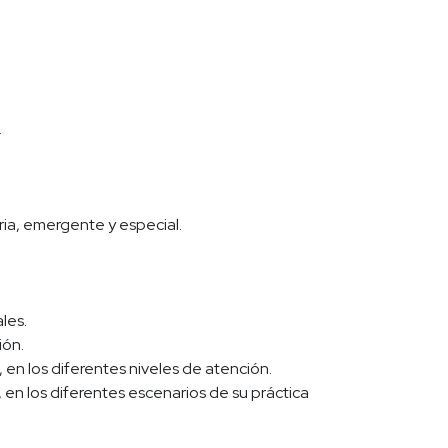
.
aria, emergente y especial.
les.
ión.
, en los diferentes niveles de atención.
en los diferentes escenarios de su práctica