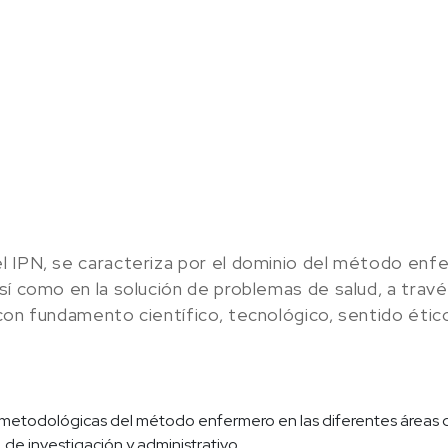
l IPN, se caracteriza por el dominio del método enfe
í como en la solución de problemas de salud, a través
con fundamento científico, tecnológico, sentido étic
y metodológicas del método enfermero en las diferentes áreas 
 de investigación y administrativo.