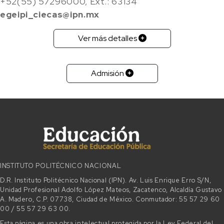
+52(55) 57296000, Ext.: 63134
egeipi_ciecas@ipn.mx
Ver más detalles
Admisión
INSTITUTO POLITÉCNICO NACIONAL
D.R. Instituto Politécnico Nacional (IPN). Av. Luis Enrique Erro S/N,
Unidad Profesional Adolfo López Mateos, Zacatenco, Alcaldía Gustavo
A. Madero, C.P. 07738, Ciudad de México. Conmutador: 55 57 29 60
00 / 55 57 29 63 00.
Esta página es una obra intelectual protegida por la Ley Federal del