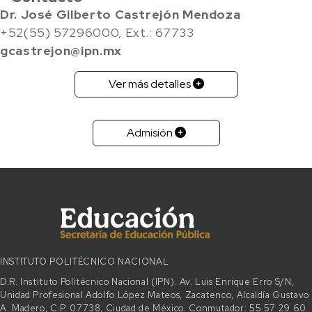
Dr. José Gilberto Castrejón Mendoza
+52(55) 57296000, Ext.: 67733
gcastrejon@ipn.mx​
Ver más detalles
Admisión
INSTITUTO POLITÉCNICO NACIONAL
D.R. Instituto Politécnico Nacional (IPN). Av. Luis Enrique Erro S/N,
Unidad Profesional Adolfo López Mateos, Zacatenco, Alcaldía Gustavo
A. Madero, C.P. 07738, Ciudad de México. Conmutador: 55 57 29 60