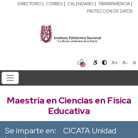
|
|
|
|
DIRECTORIO
CORREO
CALENDARIO
TRANSPARENCIA
PROTECCIÓN DE DATOS
A+
A-
A
Maestría en Ciencias en Física
Educativa
Se imparte en:
CICATA Unidad