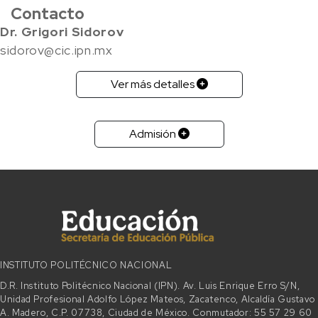
Contacto
Dr. Grigori Sidorov
sidorov@cic.ipn.mx
Ver más detalles
Admisión
INSTITUTO POLITÉCNICO NACIONAL
D.R. Instituto Politécnico Nacional (IPN). Av. Luis Enrique Erro S/N,
Unidad Profesional Adolfo López Mateos, Zacatenco, Alcaldía Gustavo
A. Madero, C.P. 07738, Ciudad de México. Conmutador: 55 57 29 60