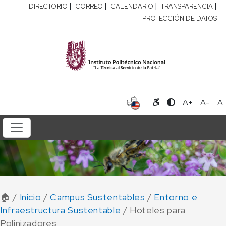
|
|
|
|
DIRECTORIO
CORREO
CALENDARIO
TRANSPARENCIA
PROTECCIÓN DE DATOS
A+
A-
A
🏠 /
Inicio
/
Campus Sustentables
/
Entorno e
Infraestructura Sustentable
/ Hoteles para
Polinizadores