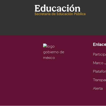
Enlac
Particip
Marco J
Platafo
Transpa
Alerta