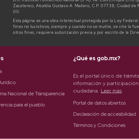
Zacatenco, Alcaldía Gustavo A. Madero, C.P. 07738, Ciudad d
00.
Esta página es una obra intelectual protegida por la Ley Federa
fines no lucrativos, siempre y cuando no se mutile, se cite la fu
otros fines, requiere autorización previa y por escrito de la Dir
es
¿Qué es gob.mx?
a
Es el portal único de trámit
urídico
información y participación
ciudadana.
Leer más
rma Nacional de Transparencia
Portal de datos abiertos
rencia para el pueblo
Declaración de accesibilidad
Términos y Condiciones