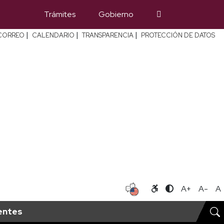
Trámites
Gobierno
|
|
|
CORREO
CALENDARIO
TRANSPARENCIA
PROTECCIÓN DE DATOS
A+
A-
A
entes