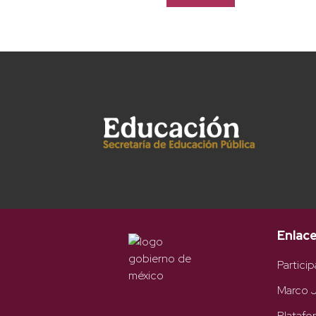
Enlac
Particip
Marco J
Platafo