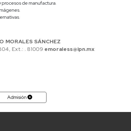
y procesos de manufactura.
 imágenes.
ernativas.
DO MORALES SÁNCHEZ
04, Ext.: . 81009
emoraless@ipn.mx
Admisión