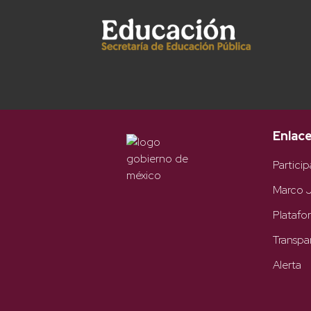
Enlac
Particip
Marco J
Platafo
Transpa
Alerta