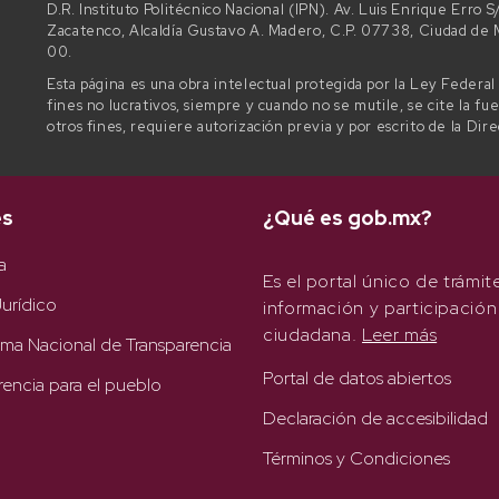
D.R. Instituto Politécnico Nacional (IPN). Av. Luis Enrique Erro
Zacatenco, Alcaldía Gustavo A. Madero, C.P. 07738, Ciudad d
00.
Esta página es una obra intelectual protegida por la Ley Federa
fines no lucrativos, siempre y cuando no se mutile, se cite la fu
otros fines, requiere autorización previa y por escrito de la Dir
es
¿Qué es gob.mx?
a
Es el portal único de trámit
urídico
información y participación
ciudadana.
Leer más
rma Nacional de Transparencia
Portal de datos abiertos
rencia para el pueblo
Declaración de accesibilidad
Términos y Condiciones