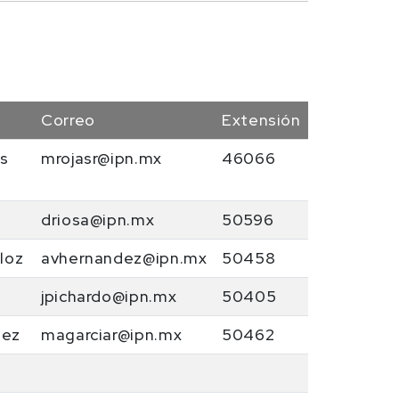
Correo
Extensión
as
mrojasr@ipn.mx
46066
driosa@ipn.mx
50596
loz
avhernandez@ipn.mx
50458
jpichardo@ipn.mx
50405
uez
magarciar@ipn.mx
50462