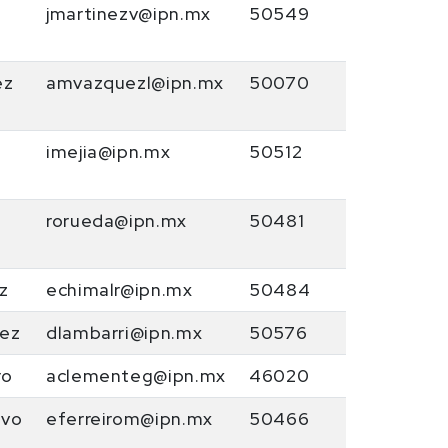
jmartinezv@ipn.mx
50549
ez
amvazquezl@ipn.mx
50070
imejia@ipn.mx
50512
rorueda@ipn.mx
50481
z
echimalr@ipn.mx
50484
lez
dlambarri@ipn.mx
50576
ro
aclementeg@ipn.mx
46020
lvo
eferreirom@ipn.mx
50466