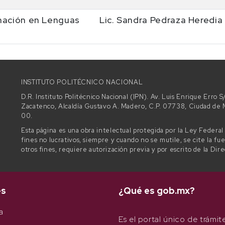
mación en Lenguas
Lic. Sandra Pedraza Heredia
INSTITUTO POLITÉCNICO NACIONAL
D.R. Instituto Politécnico Nacional (IPN). Av. Luis Enrique Erro
Zacatenco, Alcaldía Gustavo A. Madero, C.P. 07738, Ciudad d
00.
Esta página es una obra intelectual protegida por la Ley Federa
fines no lucrativos, siempre y cuando no se mutile, se cite la fu
otros fines, requiere autorización previa y por escrito de la Dir
es
¿Qué es gob.mx?
a
Es el portal único de trámit