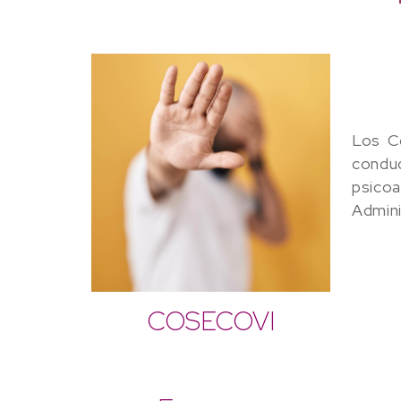
Los Co
conduc
psico
Admini
COSECOVI