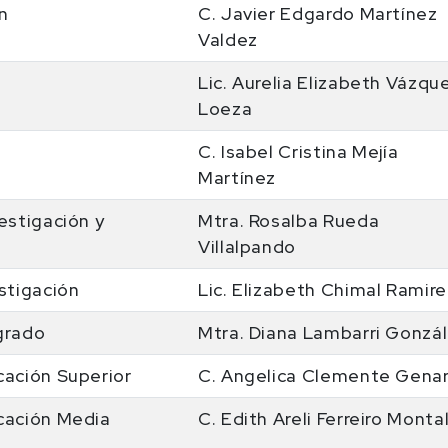
n
C. Javier Edgardo Martínez
Valdez
Lic. Aurelia Elizabeth Vázqu
Loeza
C. Isabel Cristina Mejía
Martínez
estigación y
Mtra. Rosalba Rueda
Villalpando
stigación
Lic. Elizabeth Chimal Ramire
grado
Mtra. Diana Lambarri Gonzá
cación Superior
C. Angelica Clemente Gena
cación Media
C. Edith Areli Ferreiro Monta