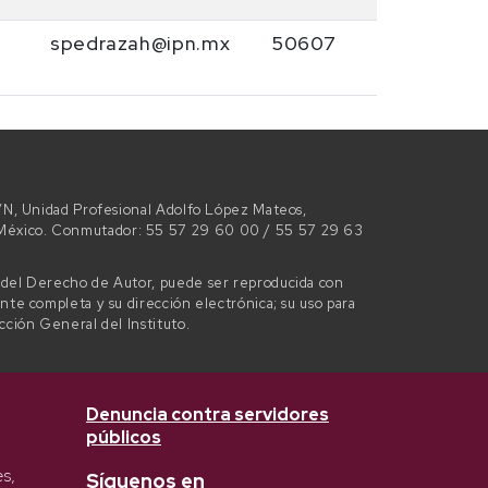
spedrazah@ipn.mx
50607
 S/N, Unidad Profesional Adolfo López Mateos,
e México. Conmutador: 55 57 29 60 00 / 55 57 29 63
l del Derecho de Autor, puede ser reproducida con
ente completa y su dirección electrónica; su uso para
ección General del Instituto.
Denuncia contra servidores
públicos
es,
Síguenos en