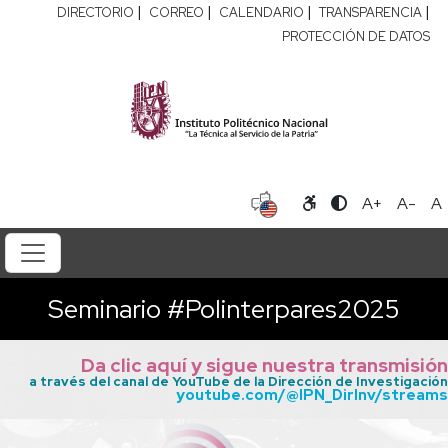
|
|
|
|
DIRECTORIO
CORREO
CALENDARIO
TRANSPARENCIA
PROTECCIÓN DE DATOS
A+
A-
A
Seminario #Polinterpares2025
Da clic aquí y sigue nuestra transmisión
a través del canal de YouTube de la Dirección de Investigación
youtube.com/@IPN_DirInv/streams