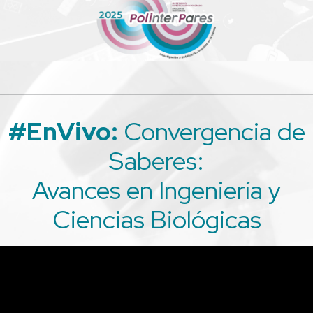
#EnVivo:
Convergencia de
Saberes:
Avances en Ingeniería y
Ciencias Biológicas