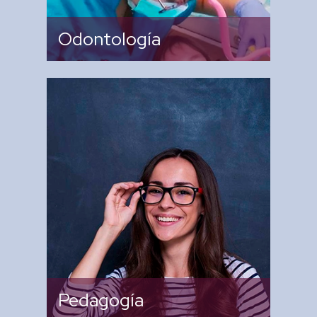
Odontología
De ​Supervisar, asesorar y
evaluar los programas
pedagógicos vigentes con
estrategias de aprendizaje
para lactantes, maternales y
preescolares e​n un ambiente
educativo de calidad.
Pedagogía