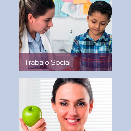
para el otorgamiento de
ingreso de las hijas e hijos de
las trabajadoras y trabajadores
del IPN.
Trabajo Social
De Coordinar y supervisar la
recepción, la elaboración y la
ministración de alimentos para
los niños y niñas de los Centros
de Desarrollo Infantil.