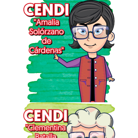
Ubicación: Oroya No. 760, Col.
Lindavista, Alcaldía Gustavo A.
Madero, C.P. 07300.
Ubicación: Sierravista s/n Esq.
Av. IPN, Col. Lindavista,
Alcaldía: Gustavo A. Madero,