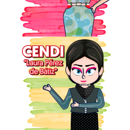
Disponibilidad:100
Ubicación: Plan de Agua Prieta
No.66 Esq. Calz. de los Gallos.
Col. Plutarco Elías Calles,
Alcaldía Miguel Hidalgo, C.P.
11350.