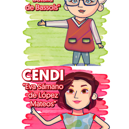
C.P. 07300
Ubicación:
Av. José Loreto Fabela s/n
Esq. Av. 506 Unidad San Juan
de Aragón, Alcaldía Gustavo A.
Madero, C.P. 07950