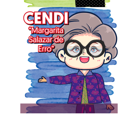
Ubicación: Prolongación Carpio
s/n Esq. Plan de San Luis. Col.
Casco de Santo Tomás,
Alcaldía Miguel Hidalgo, C.P.
11340