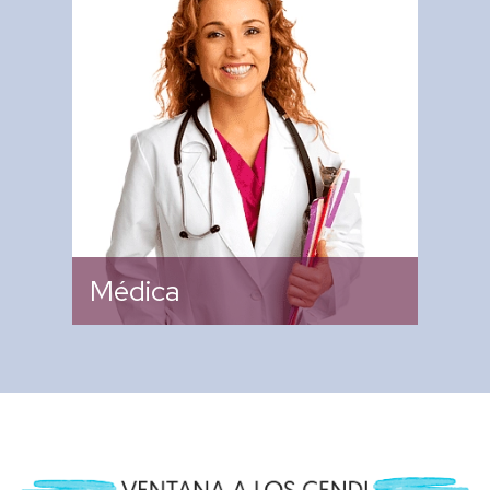
De verificar y promover los
programas de prevención de
salud y las actividades de
hábitos de higiene que se
aplican en los CENDI que
favorezcan la salud de la
comunidad infantil.
Médica