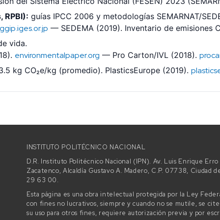
sión del Sistema Eléctrico Nacional (FESEN) 2023 (SEMA
, RPBI):
guías IPCC 2006 y metodologías SEMARNAT/SE
ggip.iges.or.jp
— SEDEMA (2019). Inventario de emisiones
de vida.
18).
environmentalpaper.org
— Pro Carton/IVL (2018).
proca
3.5 kg CO₂e/kg (promedio). PlasticsEurope (2019).
plastic
INSTITUTO POLITÉCNICO NACIONAL
D.R. Instituto Politécnico Nacional (IPN). Av. Luis Enrique Er
Zacatenco, Alcaldía Gustavo A. Madero, C.P. 07738, Ciudad 
29 63 00.
Esta página es una obra intelectual protegida por la Ley Fede
con fines no lucrativos, siempre y cuando no se mutile, se cite
su uso para otros fines, requiere autorización previa y por escr