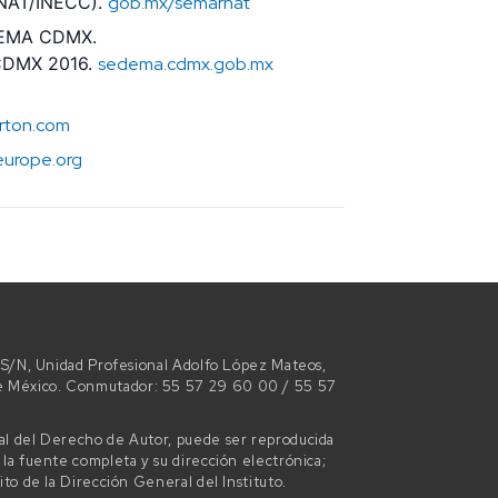
RNAT/INECC).
gob.mx/semarnat
DEMA CDMX.
 CDMX 2016.
sedema.cdmx.gob.mx
rton.com
seurope.org
ro S/N, Unidad Profesional Adolfo López Mateos,
de México. Conmutador: 55 57 29 60 00 / 55 57
ral del Derecho de Autor, puede ser reproducida
 la fuente completa y su dirección electrónica;
ito de la Dirección General del Instituto.