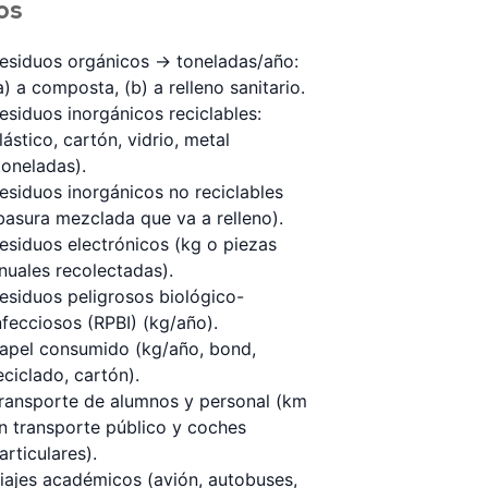
os
esiduos orgánicos → toneladas/año:
a) a composta, (b) a relleno sanitario.
esiduos inorgánicos reciclables:
lástico, cartón, vidrio, metal
toneladas).
esiduos inorgánicos no reciclables
basura mezclada que va a relleno).
esiduos electrónicos (kg o piezas
nuales recolectadas).
esiduos peligrosos biológico-
nfecciosos (RPBI) (kg/año).
apel consumido (kg/año, bond,
eciclado, cartón).
ransporte de alumnos y personal (km
n transporte público y coches
articulares).
iajes académicos (avión, autobuses,