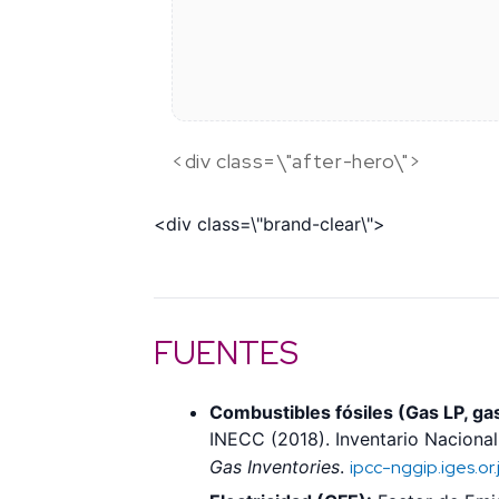
<div class=\"after-hero\">
<div class=\"brand-clear\">
FUENTES
Combustibles fósiles (Gas LP, gas 
INECC (2018). Inventario Naciona
Gas Inventories
.
ipcc-nggip.iges.or.