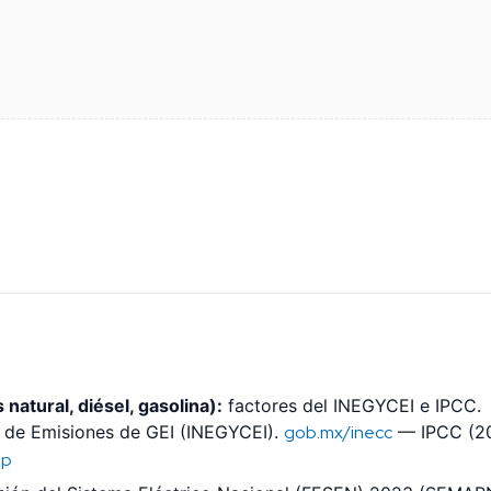
natural, diésel, gasolina):
factores del INEGYCEI e IPCC.
l de Emisiones de GEI (INEGYCEI).
gob.mx/inecc
— IPCC (2
jp