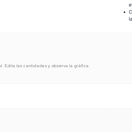
e
C
l
l. Edita las cantidades y observa la gráfica.