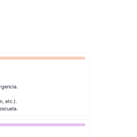
rgencia.
, etc.).
escuela.