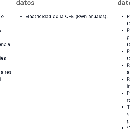
datos
dat
 o
Electricidad de la CFE (kWh anuales).
R
(
o
R
p
encia
(
R
les
(
R
 aires
a
i
R
i
P
r
T
e
p
V