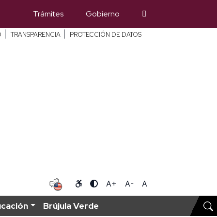
Trámites
Gobierno
|
|
O
TRANSPARENCIA
PROTECCIÓN DE DATOS
A+
A-
A
ucación
Brújula Verde