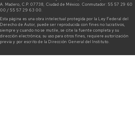
A. Madero, C.P. 07738, Ciudad de México. Conmutador: 55 57 29 60
00 / 55 57 29 63 00.
Esta página es una obra intelectual protegida por la Ley Federal del
Derecho de Autor, puede ser reproducida con fines no lucrativos,
siempre y cuando no se mutile, se cite la fuente completa y su
dirección electrónica; su uso para otros fines, requiere autorización
previa y por escrito de la Dirección General del Instituto.