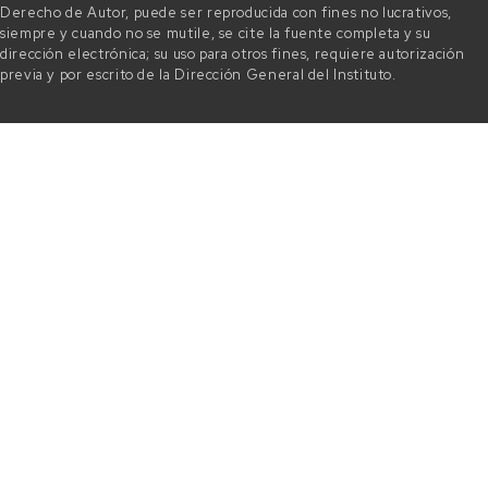
Derecho de Autor, puede ser reproducida con fines no lucrativos,
siempre y cuando no se mutile, se cite la fuente completa y su
dirección electrónica; su uso para otros fines, requiere autorización
previa y por escrito de la Dirección General del Instituto.