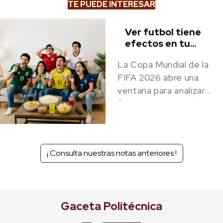
TE PUEDE INTERESAR
Ver futbol tiene
efectos en tu
cuerpo, economía
La Copa Mundial de la
y sociedad
FIFA 2026 abre una
ventana para analizar
fenómenos complejos
relacionados con la
identidad social y el
desarrollo económico
¡ Consulta nuestras notas anteriores !
Gaceta Politécnica