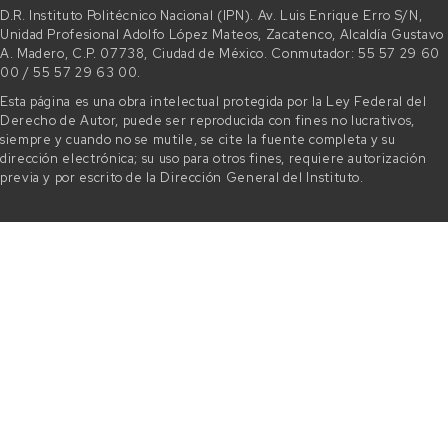
D.R. Instituto Politécnico Nacional (IPN). Av. Luis Enrique Erro S/N,
Unidad Profesional Adolfo López Mateos, Zacatenco, Alcaldía Gustavo
A. Madero, C.P. 07738, Ciudad de México. Conmutador: 55 57 29 60
00 / 55 57 29 63 00.
Esta página es una obra intelectual protegida por la Ley Federal del
Derecho de Autor, puede ser reproducida con fines no lucrativos,
siempre y cuando no se mutile, se cite la fuente completa y su
dirección electrónica; su uso para otros fines, requiere autorización
previa y por escrito de la Dirección General del Instituto.