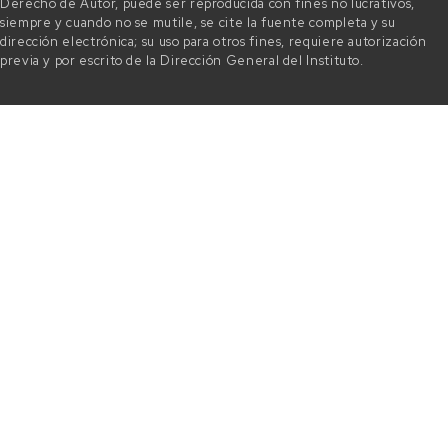
Derecho de Autor, puede ser reproducida con fines no lucrativos,
siempre y cuando no se mutile, se cite la fuente completa y su
dirección electrónica; su uso para otros fines, requiere autorización
previa y por escrito de la Dirección General del Instituto.