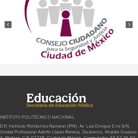
INSTITUTO POLITÉCNICO NACIONAL
D.R. Instituto Politécnico Nacional (IPN). Av. Luis Enrique Erro S/N,
Unidad Profesional Adolfo López Mateos, Zacatenco, Alcaldía Gustavo
A. Madero, C.P. 07738, Ciudad de México. Conmutador: 55 57 29 60